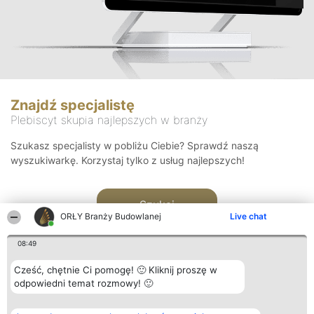
Znajdź specjalistę
Plebiscyt skupia najlepszych w branży
Szukasz specjalisty w pobliżu Ciebie? Sprawdź naszą
wyszukiwarkę. Korzystaj tylko z usług najlepszych!
Szukaj
ORŁY Branży Budowlanej
Live chat
08:49
Cześć, chętnie Ci pomogę! 🙂 Kliknij proszę w
odpowiedni temat rozmowy! 🙂
Organizator plebiscytu
Plebiscyt
Kontakt