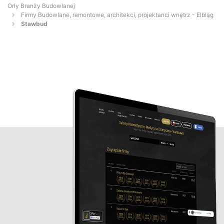
Orły Branży Budowlanej
Firmy Budowlane, remontowe, architekci, projektanci wnętrz - Elbląg
Stawbud