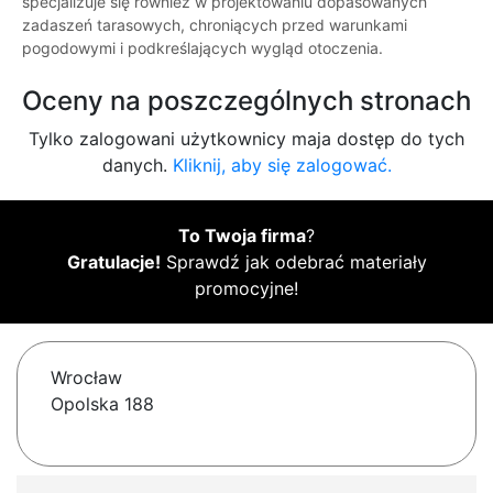
specjalizuje się również w projektowaniu dopasowanych
zadaszeń tarasowych, chroniących przed warunkami
pogodowymi i podkreślających wygląd otoczenia.
Oceny na poszczególnych stronach
Tylko zalogowani użytkownicy maja dostęp do tych
danych.
Kliknij, aby się zalogować.
To Twoja firma
?
Gratulacje!
Sprawdź jak odebrać materiały
promocyjne!
Wrocław
Opolska 188