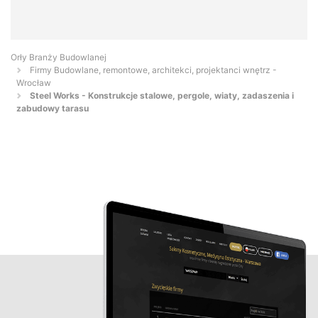
Orły Branży Budowlanej
Firmy Budowlane, remontowe, architekci, projektanci wnętrz -
Wrocław
Steel Works - Konstrukcje stalowe, pergole, wiaty, zadaszenia i
zabudowy tarasu