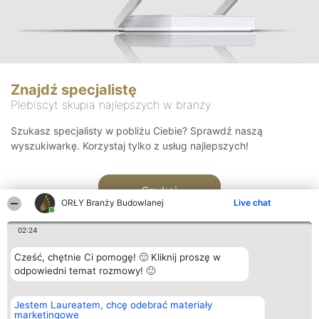
Znajdź specjalistę
Plebiscyt skupia najlepszych w branży
Szukasz specjalisty w pobliżu Ciebie? Sprawdź naszą
wyszukiwarkę. Korzystaj tylko z usług najlepszych!
Szukaj
ORŁY Branży Budowlanej
Live chat
02:24
Cześć, chętnie Ci pomogę! 🙂 Kliknij proszę w
odpowiedni temat rozmowy! 🙂
Organizator plebiscytu
Plebiscyt
Kontakt
Jestem Laureatem, chcę odebrać materiały
Bright Side Solutions sp. z o.
Laureaci
Kontakt
marketingowe
o. sp. k.
Lista