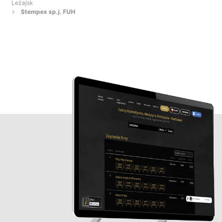
Leżajsk
Stempex sp.j. FUH