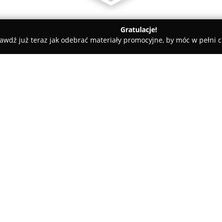
Gratulacje!
awdź już teraz jak odebrać materiały promocyjne, by móc w pełni c
towe, architekci, projektanci wnętrz - Sława
Stone House
O firmie:
Stone House
to uznana pracown
funkcjonuje od 2015 roku i św
dolnośląskiego oraz wielkopols
kamienia naturalnego, realizuj
przeznaczone do wnętrz domow
Oferta firmy obejmuje między 
blaty do kuchni i łazienek, a 