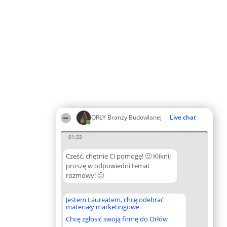
ORŁY Branży Budowlanej
Live chat
01:33
Cześć, chętnie Ci pomogę! 🙂 Kliknij
proszę w odpowiedni temat
rozmowy! 🙂
Jestem Laureatem, chcę odebrać
materiały marketingowe
Chcę zgłosić swoją firmę do Orłów