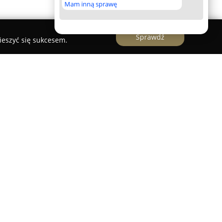
Mam inną sprawę
Sprawdź
ieszyć się sukcesem.
ia kamieniarska zlokalizowana w Sławie, która
iadczy usługi na obszarze województw lubuskiego,
kiego. Specjalizuje się w kompleksowej obróbce
ąc zarówno trwałe, jak i estetyczne elementy
ych oraz przestrzeni na zewnątrz.
innymi stylowe nagrobki, precyzyjnie wykańczane
także wytrzymałe schody wewnętrzne i zewnętrzne.