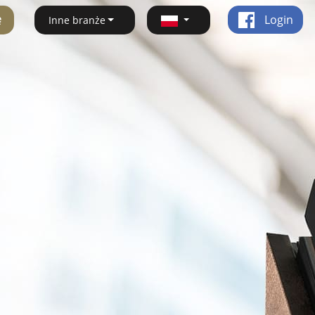
ę
Login
Inne branże