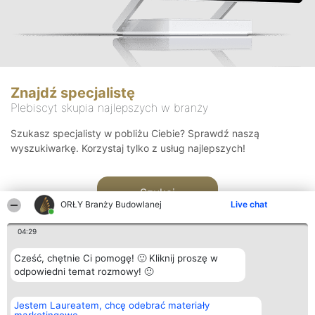
Znajdź specjalistę
Plebiscyt skupia najlepszych w branży
Szukasz specjalisty w pobliżu Ciebie? Sprawdź naszą
wyszukiwarkę. Korzystaj tylko z usług najlepszych!
Szukaj
ORŁY Branży Budowlanej
Live chat
04:29
Cześć, chętnie Ci pomogę! 🙂 Kliknij proszę w
odpowiedni temat rozmowy! 🙂
Organizator plebiscytu
Plebiscyt
Kontakt
Jestem Laureatem, chcę odebrać materiały
Bright Side Solutions sp. z o.
Laureaci
Kontakt