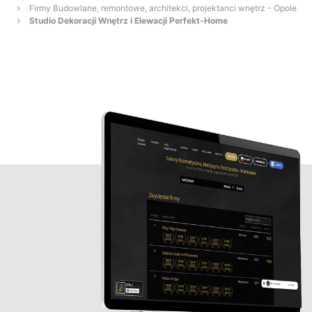
Firmy Budowlane, remontowe, architekci, projektanci wnętrz - Opole
Studio Dekoracji Wnętrz i Elewacji Perfekt-Home