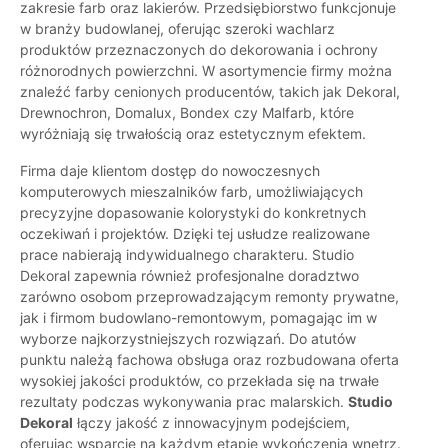
zakresie farb oraz lakierów. Przedsiębiorstwo funkcjonuje
w branży budowlanej, oferując szeroki wachlarz
produktów przeznaczonych do dekorowania i ochrony
różnorodnych powierzchni. W asortymencie firmy można
znaleźć farby cenionych producentów, takich jak Dekoral,
Drewnochron, Domalux, Bondex czy Malfarb, które
wyróżniają się trwałością oraz estetycznym efektem.
Firma daje klientom dostęp do nowoczesnych
komputerowych mieszalników farb, umożliwiających
precyzyjne dopasowanie kolorystyki do konkretnych
oczekiwań i projektów. Dzięki tej usłudze realizowane
prace nabierają indywidualnego charakteru. Studio
Dekoral zapewnia również profesjonalne doradztwo
zarówno osobom przeprowadzającym remonty prywatne,
jak i firmom budowlano-remontowym, pomagając im w
wyborze najkorzystniejszych rozwiązań. Do atutów
punktu należą fachowa obsługa oraz rozbudowana oferta
wysokiej jakości produktów, co przekłada się na trwałe
rezultaty podczas wykonywania prac malarskich.
Studio
Dekoral
łączy jakość z innowacyjnym podejściem,
oferując wsparcie na każdym etapie wykończenia wnętrz.