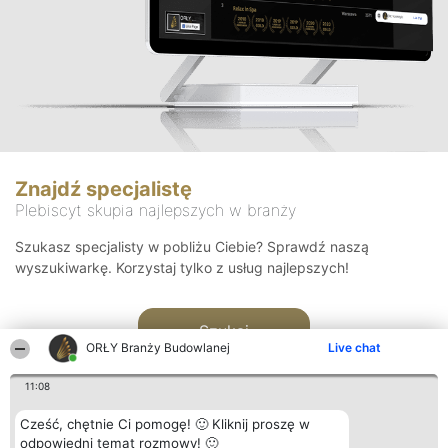
Znajdź specjalistę
Plebiscyt skupia najlepszych w branży
Szukasz specjalisty w pobliżu Ciebie? Sprawdź naszą
wyszukiwarkę. Korzystaj tylko z usług najlepszych!
Szukaj
ORŁY Branży Budowlanej
Live chat
11:08
Cześć, chętnie Ci pomogę! 🙂 Kliknij proszę w
odpowiedni temat rozmowy! 🙂