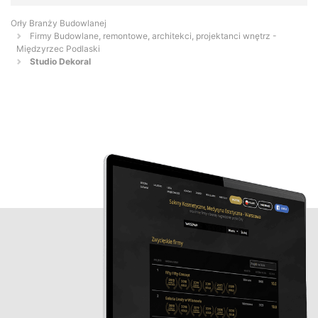
Orły Branży Budowlanej
Firmy Budowlane, remontowe, architekci, projektanci wnętrz -
Międzyrzec Podlaski
Studio Dekoral