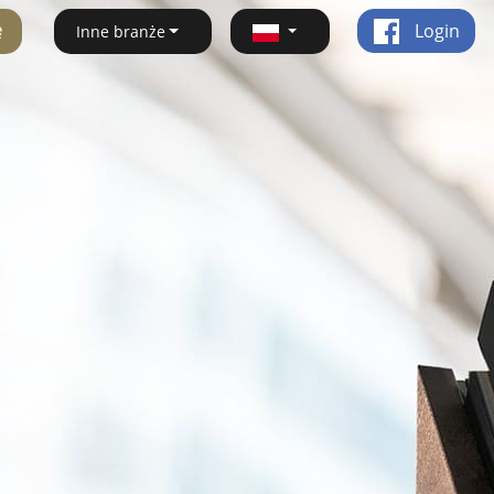
ę
Login
Inne branże