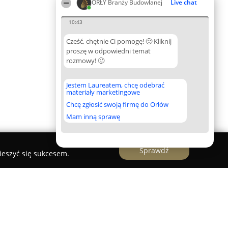
ORŁY Branży Budowlanej
Live chat
10:43
Cześć, chętnie Ci pomogę! 🙂 Kliknij
proszę w odpowiedni temat
rozmowy! 🙂
Jestem Laureatem, chcę odebrać
materiały marketingowe
Chcę zgłosić swoją firmę do Orłów
Mam inną sprawę
Sprawdź
ieszyć się sukcesem.
ka.eu