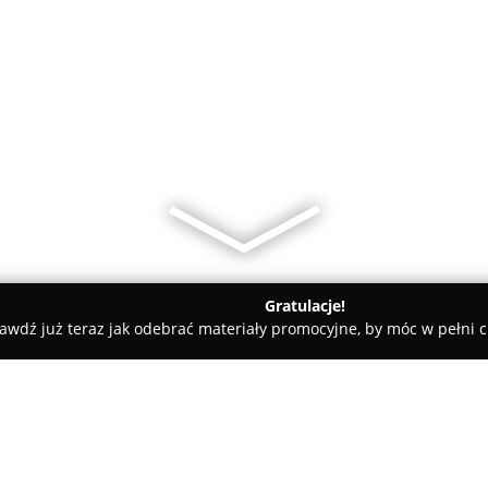
Gratulacje!
awdź już teraz jak odebrać materiały promocyjne, by móc w pełni c
towe, architekci, projektanci wnętrz - Sokółka
Ocieplanie-pian