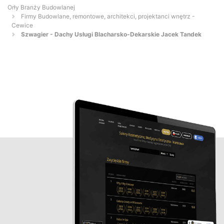
Orły Branży Budowlanej
Firmy Budowlane, remontowe, architekci, projektanci wnętrz -
Cewice
Szwagier - Dachy Usługi Blacharsko-Dekarskie Jacek Tandek