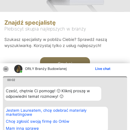
Znajdź specjalistę
Plebiscyt skupia najlepszych w branży
Szukasz specjalisty w pobliżu Ciebie? Sprawdź naszą
wyszukiwarkę. Korzystaj tylko z usług najlepszych!
Szukaj
ORŁY Branży Budowlanej
Live chat
00:02
Cześć, chętnie Ci pomogę! 🙂 Kliknij proszę w
odpowiedni temat rozmowy! 🙂
Organizator plebiscytu
Plebiscyt
Kontakt
Jestem Laureatem, chcę odebrać materiały
Bright Side Solutions sp. z o.
Laureaci
Kontakt
marketingowe
o. sp. k.
Lista
ul. Ruska 22
wszystkich
Chcę zgłosić swoją firmę do Orłów
Wrocław 50-079
Laureatów
Mam inną sprawę
KRS 0000749100 | Regon
Zasady