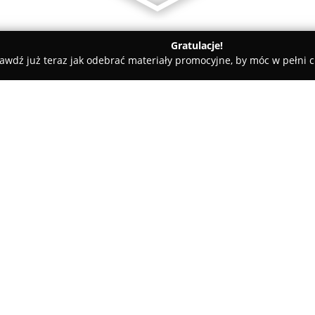
Gratulacje!
awdź już teraz jak odebrać materiały promocyjne, by móc w pełni c
towe, architekci, projektanci wnętrz - Mirków
ta - Tarasy Wentylowane Wrocław
n Piechota - Tarasy
O firmie:
Tarasy Wrocław – Coti Krystia
budowlanej, której główną spe
wentylowanych z wykorzystan
montażowego. Oferta obejmuje
materiałów, przygotowanie wyle
także montaż tarasów i obsług