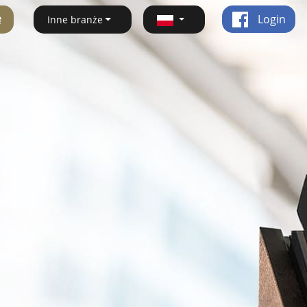
ę
Login
Inne branże