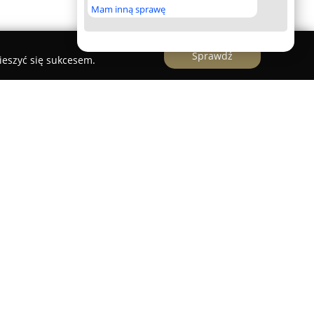
Mam inną sprawę
Sprawdź
ieszyć się sukcesem.
n Piechota
to firma działająca w branży
cjalizacją jest kompleksowe wykonywanie tarasów
iem własnego, sprawdzonego systemu
 profesjonalne doradztwo dotyczące doboru
wek oraz realizację prac hydroizolacyjnych, a
ę gwarancyjną.