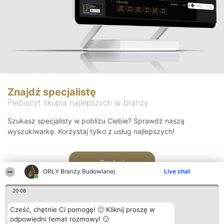
Znajdź specjalistę
Plebiscyt skupia najlepszych w branży
Szukasz specjalisty w pobliżu Ciebie? Sprawdź naszą
wyszukiwarkę. Korzystaj tylko z usług najlepszych!
Szukaj
ORŁY Branży Budowlanej
Live chat
20:08
Cześć, chętnie Ci pomogę! 🙂 Kliknij proszę w
odpowiedni temat rozmowy! 🙂