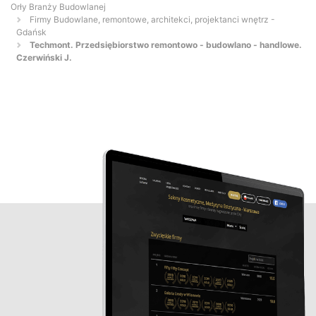
Orły Branży Budowlanej
Firmy Budowlane, remontowe, architekci, projektanci wnętrz -
Gdańsk
Techmont. Przedsiębiorstwo remontowo - budowlano - handlowe.
Czerwiński J.