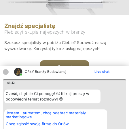
Znajdź specjalistę
Plebiscyt skupia najlepszych w branży
Szukasz specjalisty w pobliżu Ciebie? Sprawdź naszą
wyszukiwarkę. Korzystaj tylko z usług najlepszych!
Szukaj
ORŁY Branży Budowlanej
Live chat
01:42
Cześć, chętnie Ci pomogę! 🙂 Kliknij proszę w
odpowiedni temat rozmowy! 🙂
Organizator plebiscytu
Plebiscyt
Kontakt
Jestem Laureatem, chcę odebrać materiały
Bright Side Solutions sp. z o.
Laureaci
Kontakt
marketingowe
o. sp. k.
Lista
ul. Ruska 22
wszystkich
Chcę zgłosić swoją firmę do Orłów
Wrocław 50-079
Laureatów