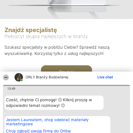
Znajdź specjalistę
Plebiscyt skupia najlepszych w branży
Szukasz specjalisty w pobliżu Ciebie? Sprawdź naszą
wyszukiwarkę. Korzystaj tylko z usług najlepszych!
Szukaj
ORŁY Branży Budowlanej
Live chat
13:49
Cześć, chętnie Ci pomogę! 🙂 Kliknij proszę w
odpowiedni temat rozmowy! 🙂
Organizator plebiscytu
Plebiscyt
Kontakt
Jestem Laureatem, chcę odebrać materiały
Bright Side Solutions sp. z o.
Laureaci
Kontakt
marketingowe
o. sp. k.
Lista
ul. Ruska 22
wszystkich
Chcę zgłosić swoją firmę do Orłów