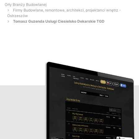
Orły Branży Budowlanej
Firmy Budowlane, remontowe, architekci, projektanci wnętrz -
Ostrzeszów
Tomasz Guzenda Uslugi Ciesielsko Dekarskie TGD