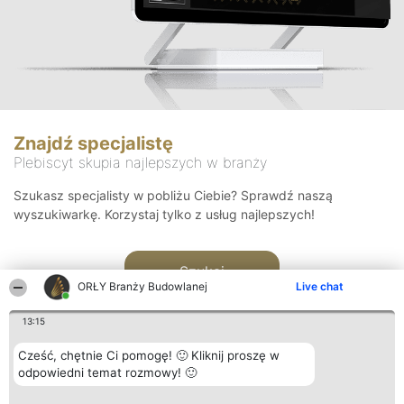
Znajdź specjalistę
Plebiscyt skupia najlepszych w branży
Szukasz specjalisty w pobliżu Ciebie? Sprawdź naszą
wyszukiwarkę. Korzystaj tylko z usług najlepszych!
Szukaj
ORŁY Branży Budowlanej
Live chat
13:15
Cześć, chętnie Ci pomogę! 🙂 Kliknij proszę w
odpowiedni temat rozmowy! 🙂
Organizator plebiscytu
Plebiscyt
Kontakt