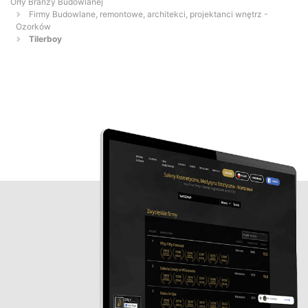
Orły Branży Budowlanej
Firmy Budowlane, remontowe, architekci, projektanci wnętrz -
Ozorków
Tilerboy