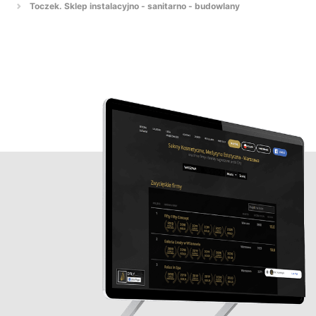
Toczek. Sklep instalacyjno - sanitarno - budowlany