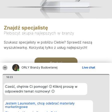
Znajdź specjalistę
Plebiscyt skupia najlepszych w branży
Szukasz specjalisty w pobliżu Ciebie? Sprawdź naszą
wyszukiwarkę. Korzystaj tylko z usług najlepszych!
Szukaj
ORŁY Branży Budowlanej
Live chat
16:23
Cześć, chętnie Ci pomogę! 🙂 Kliknij proszę w
odpowiedni temat rozmowy! 🙂
Organizator plebiscytu
Plebiscyt
Kontakt
Jestem Laureatem, chcę odebrać materiały
Bright Side Solutions sp. z o.
Laureaci
Kontakt
marketingowe
o. sp. k.
Lista
ul. Ruska 22
wszystkich