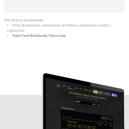
Orły Branży Budowlanej
Firmy Budowlane, remontowe, architekci, projektanci wnętrz -
Legionowo
TokarTech Bartłomiej Tokarczyk