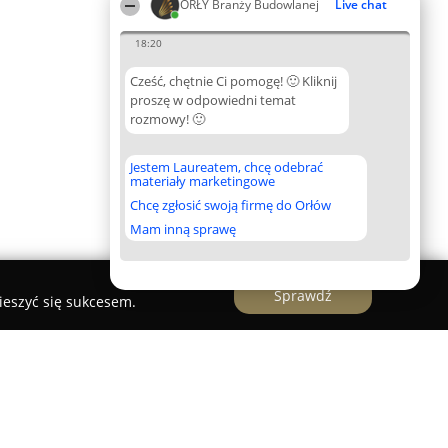
ORŁY Branży Budowlanej
Live chat
18:20
Cześć, chętnie Ci pomogę! 🙂 Kliknij
proszę w odpowiedni temat
rozmowy! 🙂
Jestem Laureatem, chcę odebrać
materiały marketingowe
Chcę zgłosić swoją firmę do Orłów
Mam inną sprawę
Sprawdź
ieszyć się sukcesem.
ńczenia Warszawa