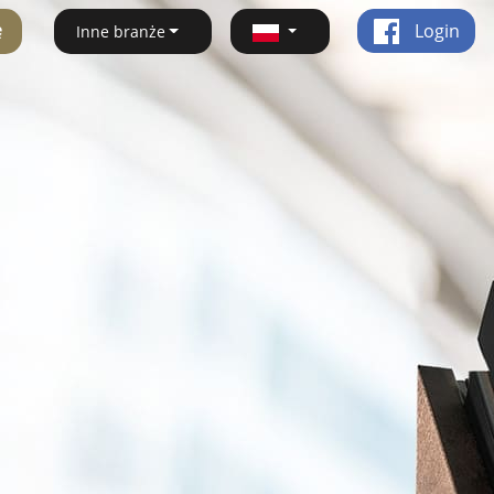
ę
Login
Inne branże