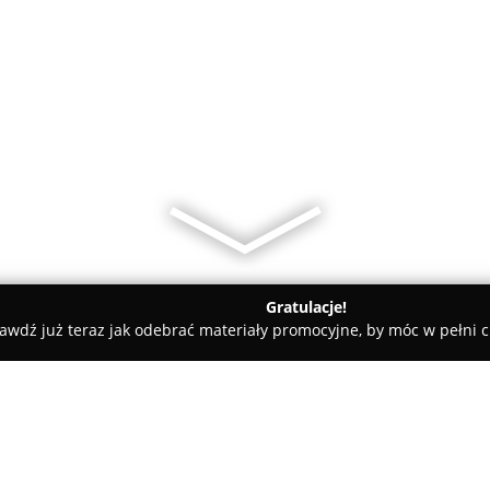
Gratulacje!
awdź już teraz jak odebrać materiały promocyjne, by móc w pełni c
towe, architekci, projektanci wnętrz - Warszawa
Tombor wyko