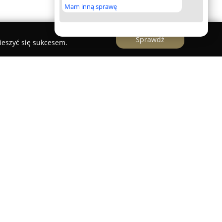
Mam inną sprawę
Sprawdź
ieszyć się sukcesem.
i koparko ładowarką
oferuje szeroki wachlarz
emnymi i budowlanymi na terenie Radziejowic,
olicznych miejscowości. Od 2010 roku firma
cenia zarówno dla klientów indywidualnych, jak i
 między innymi wykopy pod fundamenty, montaż
h oczyszczalni ścieków oraz wykonywanie
ch jak wodociągowe czy gazowe.