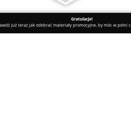
Gratulacje!
awdź już teraz jak odebrać materiały promocyjne, by móc w pełni c
towe, architekci, projektanci wnętrz - Radziejowice
owarką Wykopy Mszczonów Żyrardów Radziejowice
arko ładowarką Wykopy
O firmie:
Transport Ziemi Piachu Usług
usług związanych z pracami zi
Mszczonowa, Żyrardowa oraz ok
działa na rynku, realizując zle
firm. W zakres usług wchodzą
szamb, instalacja przydomowyc
przyłączy instalacyjnych, taki