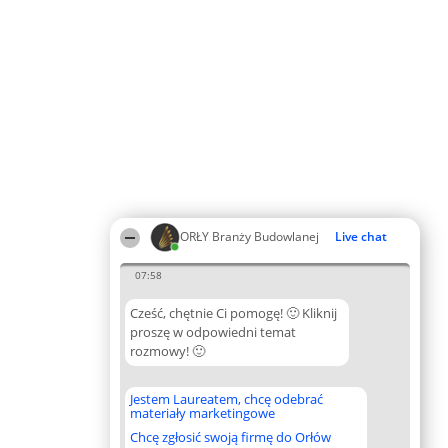
ORŁY Branży Budowlanej
Live chat
07:58
Cześć, chętnie Ci pomogę! 🙂 Kliknij
proszę w odpowiedni temat
rozmowy! 🙂
Jestem Laureatem, chcę odebrać
materiały marketingowe
Chcę zgłosić swoją firmę do Orłów