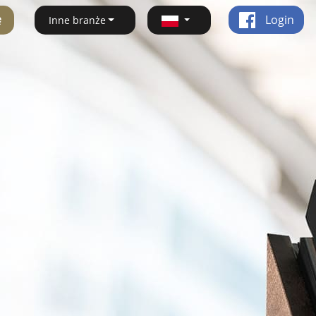
ę
Login
Inne branże