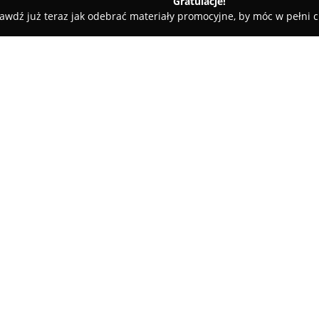
Gratulacje!
awdź już teraz jak odebrać materiały promocyjne, by móc w pełni c
towe, architekci, projektanci wnętrz - Gdańsk
, lakierowanie parkietów
linowanie, lakierowanie
O firmie:
Tworzydło Ireneusz. Układani
zajmuje się kompleksowymi pr
drewnianych podłóg w Gdańsku 
na profesjonalnym wykonywaniu
i estetykę realizowanych rozw
W zakres jej usług wchodzi cyk
sprawiają, że nawet wyeksplo
Dodatkowo przedsiębiorstwo p
olejowanie oraz barwienie park