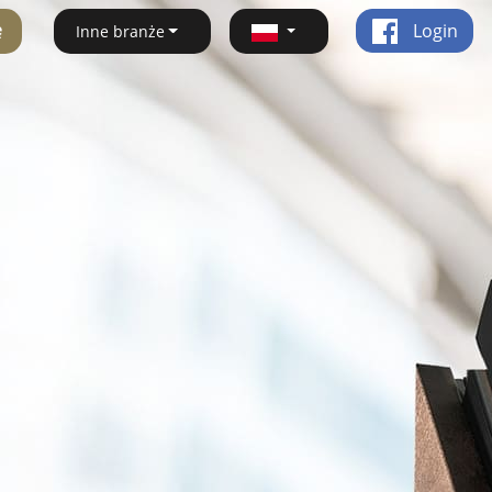
ę
Login
Inne branże