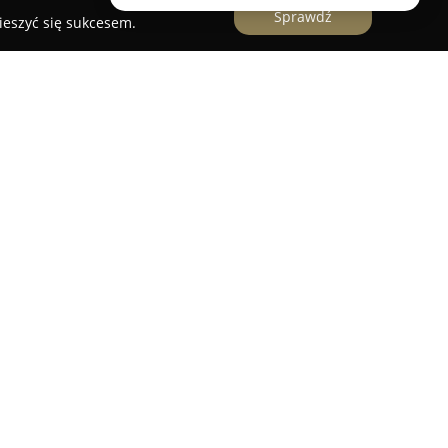
Sprawdź
ieszyć się sukcesem.
e, cyklinowanie, lakierowanie parkietów
acami związanymi z obróbką oraz odnawianiem
i okolicznych miejscowościach. Firma skupia się
 układania parkietów, kładąc nacisk na trwałość
iązań, dopasowanych do każdego wnętrza.
linowanie, szlifowanie oraz polerowanie, które
atowane powierzchnie odzyskują dawny wygląd.
rowadzi prace obejmujące bejcowanie,
ietów, dzięki czemu klienci mają możliwość