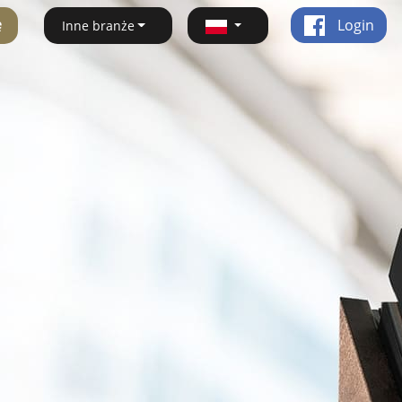
ę
Login
Inne branże