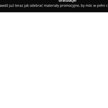
Gratulacje!
awdź już teraz jak odebrać materiały promocyjne, by móc w pełni c
towe, architekci, projektanci wnętrz - Szepietowo
Tynki Warsi
O firmie:
Tynki Warsiccy
to przedsiębior
doświadczeniem w zakresie pr
Firma koncentruje się w szczeg
nakładaniem tynków maszynowy
umożliwiającego sprawne oraz
rozległych powierzchniach.
Zastosowanie zaawansowanych 
wysokie walory estetyczne tyn
powierzonych zadań. W ofercie
wapienne, które odznaczają si