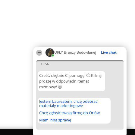
ORŁY Branży Budowlanej
Live chat
15:56
Cześć, chętnie Ci pomogę! 🙂 Kliknij
proszę w odpowiedni temat
rozmowy! 🙂
Jestem Laureatem, chcę odebrać
materiały marketingowe
Chcę zgłosić swoją firmę do Orłów
Mam inną sprawę