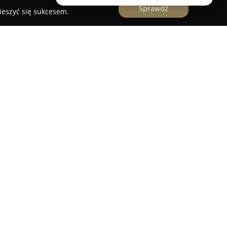
Sprawdź
ieszyć się sukcesem.
ccy
stwo z Szepietowa, które odznacza się dużym
ac wykończeniowych oraz ogólnobudowlanych.
ólności na realizacji usług związanych z
ch, korzystając z nowoczesnego sprzętu
 efektywne prowadzenie prac nawet na
technologii pozwala Tynki Warsiccy osiągać
ków oraz zapewniać terminową realizację
 znajdują się tynki wewnętrzne, w tym gipsowo-
ę trwałością oraz odpornością na uszkodzenia