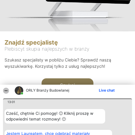
Znajdź specjalistę
Plebiscyt skupia najlepszych w branży
Szukasz specjalisty w pobliżu Ciebie? Sprawdź naszą
wyszukiwarkę. Korzystaj tylko z usług najlepszych!
Szukaj
ORŁY Branży Budowlanej
Live chat
13:01
Cześć, chętnie Ci pomogę! 🙂 Kliknij proszę w
odpowiedni temat rozmowy! 🙂
Organizator plebiscytu
Plebiscyt
Kontakt
Jestem Laureatem, chcę odebrać materiały
Bright Side Solutions sp. z o.
Laureaci
Kontakt