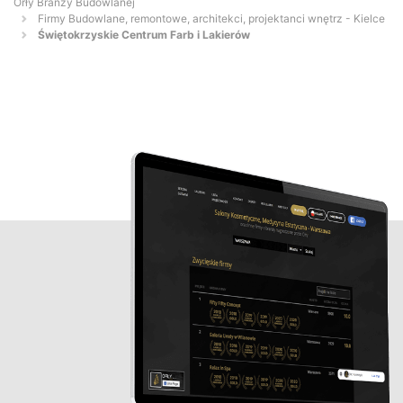
Orły Branży Budowlanej
Firmy Budowlane, remontowe, architekci, projektanci wnętrz - Kielce
Świętokrzyskie Centrum Farb i Lakierów