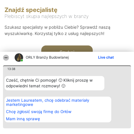
Znajdź specjalistę
Plebiscyt skupia najlepszych w branży
Szukasz specjalisty w pobliżu Ciebie? Sprawdź naszą
wyszukiwarkę. Korzystaj tylko z usług najlepszych!
Szukaj
ORŁY Branży Budowlanej
Live chat
13:38
Cześć, chętnie Ci pomogę! 🙂 Kliknij proszę w
odpowiedni temat rozmowy! 🙂
Organizator plebiscytu
Plebiscyt
Kontakt
Jestem Laureatem, chcę odebrać materiały
Bright Side Solutions sp. z o.
Laureaci
Kontakt
marketingowe
o. sp. k.
Lista
ul. Ruska 22
wszystkich
Chcę zgłosić swoją firmę do Orłów
Wrocław 50-079
Laureatów
Mam inną sprawę
KRS 0000749100 | Regon
Zasady
381313360 | NIP 8943132676
Regulamin
+48 508 492 400
Polityka
Prywatności