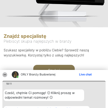
Znajdź specjalistę
Plebiscyt skupia najlepszych w branży
Szukasz specjalisty w pobliżu Ciebie? Sprawdź naszą
wyszukiwarkę. Korzystaj tylko z usług najlepszych!
Szukaj
ORŁY Branży Budowlanej
Live chat
18:11
Cześć, chętnie Ci pomogę! 🙂 Kliknij proszę w
odpowiedni temat rozmowy! 🙂
Organizator plebiscytu
Plebiscyt
Kontakt