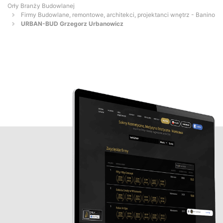
Orły Branży Budowlanej
Firmy Budowlane, remontowe, architekci, projektanci wnętrz - Banino
URBAN-BUD Grzegorz Urbanowicz