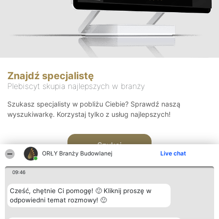
Znajdź specjalistę
Plebiscyt skupia najlepszych w branży
Szukasz specjalisty w pobliżu Ciebie? Sprawdź naszą
wyszukiwarkę. Korzystaj tylko z usług najlepszych!
Szukaj
ORŁY Branży Budowlanej
Live chat
09:46
Cześć, chętnie Ci pomogę! 🙂 Kliknij proszę w
odpowiedni temat rozmowy! 🙂
Organizator plebiscytu
Plebiscyt
Kontakt