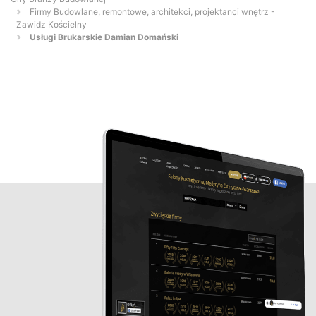
Firmy Budowlane, remontowe, architekci, projektanci wnętrz -
Zawidz Kościelny
Usługi Brukarskie Damian Domański