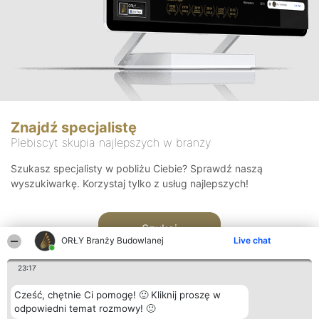
Znajdź specjalistę
Plebiscyt skupia najlepszych w branży
Szukasz specjalisty w pobliżu Ciebie? Sprawdź naszą
wyszukiwarkę. Korzystaj tylko z usług najlepszych!
Szukaj
ORŁY Branży Budowlanej
Live chat
23:17
Cześć, chętnie Ci pomogę! 🙂 Kliknij proszę w
odpowiedni temat rozmowy! 🙂