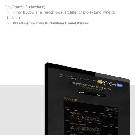
Orły Branży Budowlanej
Firmy Budowlane, remontowe, architekci, projektanci wnętrz -
Nidzica
Przedsiębiorstwo Budowlane Daniel Klimek