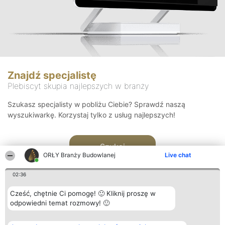
Znajdź specjalistę
Plebiscyt skupia najlepszych w branży
Szukasz specjalisty w pobliżu Ciebie? Sprawdź naszą
wyszukiwarkę. Korzystaj tylko z usług najlepszych!
Szukaj
ORŁY Branży Budowlanej
Live chat
02:36
Cześć, chętnie Ci pomogę! 🙂 Kliknij proszę w
odpowiedni temat rozmowy! 🙂
Organizator plebiscytu
Plebiscyt
Kontakt