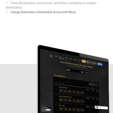
Firmy Budowlane, remontowe, architekci, projektanci wnętrz -
Bieńkówka
Usługi Dekarsko-Ciesielskie Krzysztof Mruc