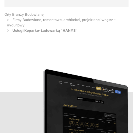
Orły Branży Budowlanej
Firmy Budowlane, remontowe, architekci, projektanci wnętrz -
Rydułtowy
Usługi Koparko-Ładowarką ''HANYS''