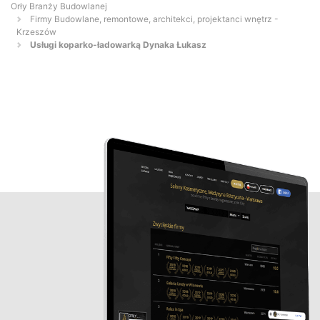
Orły Branży Budowlanej
Firmy Budowlane, remontowe, architekci, projektanci wnętrz -
Krzeszów
Usługi koparko-ładowarką Dynaka Łukasz