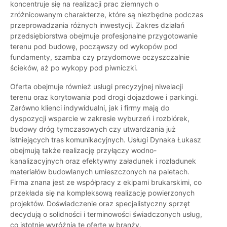
koncentruje się na realizacji prac ziemnych o
zróżnicowanym charakterze, które są niezbędne podczas
przeprowadzania różnych inwestycji. Zakres działań
przedsiębiorstwa obejmuje profesjonalne przygotowanie
terenu pod budowę, począwszy od wykopów pod
fundamenty, szamba czy przydomowe oczyszczalnie
ścieków, aż po wykopy pod piwniczki.
Oferta obejmuje również usługi precyzyjnej niwelacji
terenu oraz korytowania pod drogi dojazdowe i parkingi.
Zarówno klienci indywidualni, jak i firmy mają do
dyspozycji wsparcie w zakresie wyburzeń i rozbiórek,
budowy dróg tymczasowych czy utwardzania już
istniejących tras komunikacyjnych. Usługi Dynaka Łukasz
obejmują także realizację przyłączy wodno-
kanalizacyjnych oraz efektywny załadunek i rozładunek
materiałów budowlanych umieszczonych na paletach.
Firma znana jest ze współpracy z ekipami brukarskimi, co
przekłada się na kompleksową realizację powierzonych
projektów. Doświadczenie oraz specjalistyczny sprzęt
decydują o solidności i terminowości świadczonych usług,
co istotnie wyróżnia tę ofertę w branży.