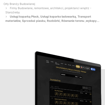
Orły Branży Budowlanej
Firmy Budowlane, remontowe, architekci, projektanci wnętrz -
Staroźreby
Usługi koparką Płock, Usługi koparko ładowarką, Transport
materiałów, Sprzedaż piasku, Rozbiórki, Równanie terenu ,wykopy...