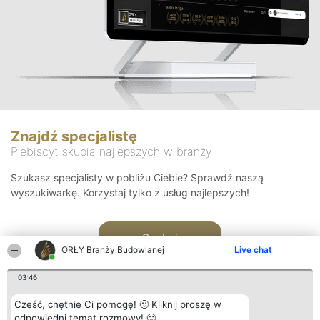
Znajdź specjalistę
Plebiscyt skupia najlepszych w branży
Szukasz specjalisty w pobliżu Ciebie? Sprawdź naszą
wyszukiwarkę. Korzystaj tylko z usług najlepszych!
Szukaj
ORŁY Branży Budowlanej
Live chat
03:46
Cześć, chętnie Ci pomogę! 🙂 Kliknij proszę w
odpowiedni temat rozmowy! 🙂