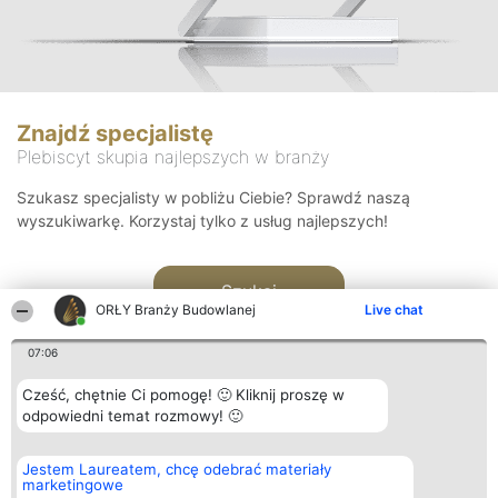
Znajdź specjalistę
Plebiscyt skupia najlepszych w branży
Szukasz specjalisty w pobliżu Ciebie? Sprawdź naszą
wyszukiwarkę. Korzystaj tylko z usług najlepszych!
Szukaj
ORŁY Branży Budowlanej
Live chat
07:06
Cześć, chętnie Ci pomogę! 🙂 Kliknij proszę w
odpowiedni temat rozmowy! 🙂
Organizator plebiscytu
Plebiscyt
Kontakt
Jestem Laureatem, chcę odebrać materiały
Bright Side Solutions sp. z o.
Laureaci
Kontakt
marketingowe
o. sp. k.
Lista