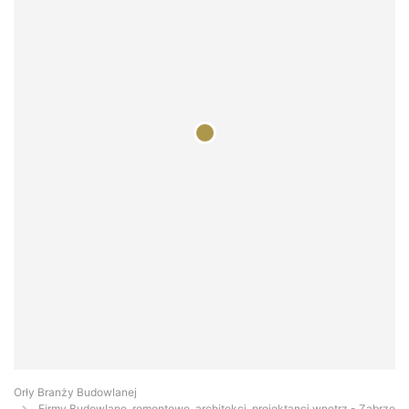
Orły Branży Budowlanej
Firmy Budowlane, remontowe, architekci, projektanci wnętrz - Zabrze