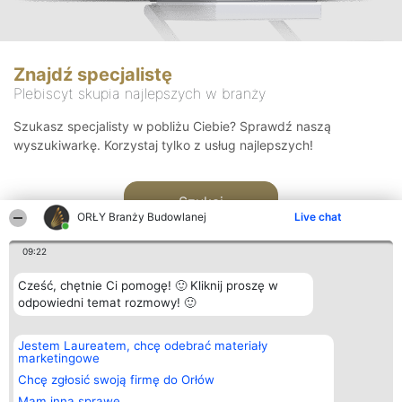
Znajdź specjalistę
Plebiscyt skupia najlepszych w branży
Szukasz specjalisty w pobliżu Ciebie? Sprawdź naszą
wyszukiwarkę. Korzystaj tylko z usług najlepszych!
Szukaj
ORŁY Branży Budowlanej
Live chat
09:22
Cześć, chętnie Ci pomogę! 🙂 Kliknij proszę w
odpowiedni temat rozmowy! 🙂
Organizator plebiscytu
Plebiscyt
Kontakt
Jestem Laureatem, chcę odebrać materiały
Bright Side Solutions sp. z o.
Laureaci
Kontakt
marketingowe
o. sp. k.
Lista
ul. Ruska 22
wszystkich
Chcę zgłosić swoją firmę do Orłów
Wrocław 50-079
Laureatów
Mam inną sprawę
KRS 0000749100 | Regon
Zasady