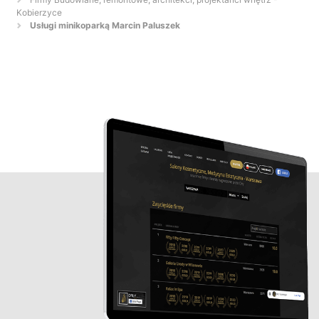
Kobierzyce
Usługi minikoparką Marcin Paluszek