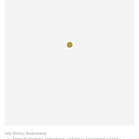
Orły Branży Budowlanej
Firmy Budowlane, remontowe, architekci, projektanci wnętrz -