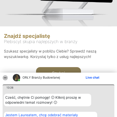
Znajdź specjalistę
Plebiscyt skupia najlepszych w branży
Szukasz specjalisty w pobliżu Ciebie? Sprawdź naszą
wyszukiwarkę. Korzystaj tylko z usług najlepszych!
Szukaj
ORŁY Branży Budowlanej
Live chat
13:26
Cześć, chętnie Ci pomogę! 🙂 Kliknij proszę w
odpowiedni temat rozmowy! 🙂
Organizator plebiscytu
Plebiscyt
Kontakt
Jestem Laureatem, chcę odebrać materiały
Bright Side Solutions sp. z o.
Laureaci
Kontakt