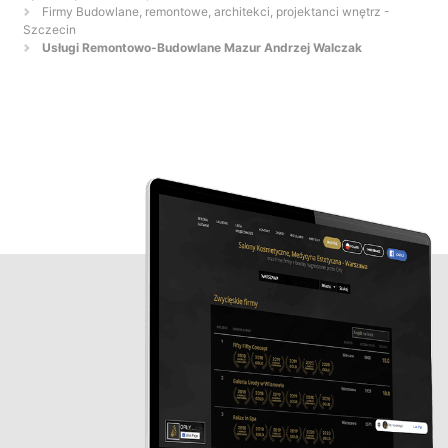
Firmy Budowlane, remontowe, architekci, projektanci wnętrz -
Szczecin
Usługi Remontowo-Budowlane Mazur Andrzej Walczak