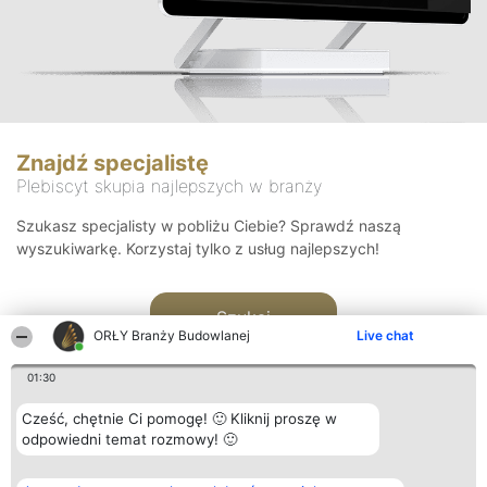
Znajdź specjalistę
Plebiscyt skupia najlepszych w branży
Szukasz specjalisty w pobliżu Ciebie? Sprawdź naszą
wyszukiwarkę. Korzystaj tylko z usług najlepszych!
Szukaj
ORŁY Branży Budowlanej
Live chat
01:30
Cześć, chętnie Ci pomogę! 🙂 Kliknij proszę w
odpowiedni temat rozmowy! 🙂
Organizator plebiscytu
Plebiscyt
Kontakt