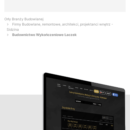
Orły Branży Budowlanej
Firmy Budowlane, remontowe, architekci, projektanci wnętrz -
Sidzina
Budownictwo Wykończeniowe Łaczek