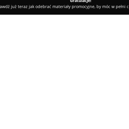
Gratulacje!
awdź już teraz jak odebrać materiały promocyjne, by móc w pełni c
towe, architekci, projektanci wnętrz - Kościerzyna
Usługi Tra
ki
O firmie:
Usługi Transportowe Piotr H
Kościerzynie, które specjalizu
sektora budowlanego. Firma fun
materiałów sypkich i budowlany
rozładunek, a także realizuje
rolniczych.
W dziedzinie prac ziemnych Us
przygotowywanie terenów pod i
wyburzenia obiektów. Zakres d
i parkingów, kompleksowe sys