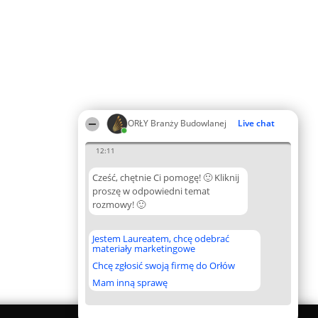
ORŁY Branży Budowlanej
Live chat
12:11
Cześć, chętnie Ci pomogę! 🙂 Kliknij
proszę w odpowiedni temat
rozmowy! 🙂
Jestem Laureatem, chcę odebrać
materiały marketingowe
Chcę zgłosić swoją firmę do Orłów
Mam inną sprawę