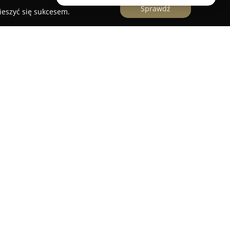
Sprawdź
ieszyć się sukcesem.
nsportowe Piotr Hetmański
etmański
to przedsiębiorstwo z siedzibą w
je się w świadczeniu wszechstronnych usług dla
kcjonuje od wielu lat, wykonując transport
ch, włączając w to zarówno załadunek, jak i
 transport niskopodwoziowy maszyn budowlanych i
ługi Transportowe Piotr Hetmański oferuje
nwestycje, wykopy budowlane, niwelacje oraz
ziałalności obejmuje również utwardzanie placów
temy drenażowe oraz montaż oczyszczalni