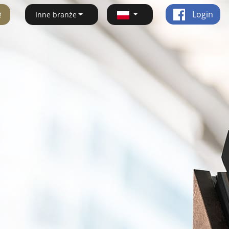
ę
Login
Inne branże