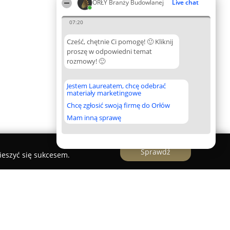
ORŁY Branży Budowlanej
Live chat
07:20
Cześć, chętnie Ci pomogę! 🙂 Kliknij
proszę w odpowiedni temat
rozmowy! 🙂
Jestem Laureatem, chcę odebrać
materiały marketingowe
Chcę zgłosić swoją firmę do Orłów
Mam inną sprawę
Sprawdź
ieszyć się sukcesem.
 Beton Architektoniczny