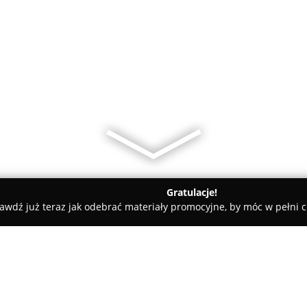
Gratulacje!
awdź już teraz jak odebrać materiały promocyjne, by móc w pełni c
towe, architekci, projektanci wnętrz - Kąty Wrocławskie
VHCT -