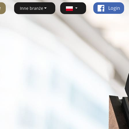
ę
Login
Inne branże