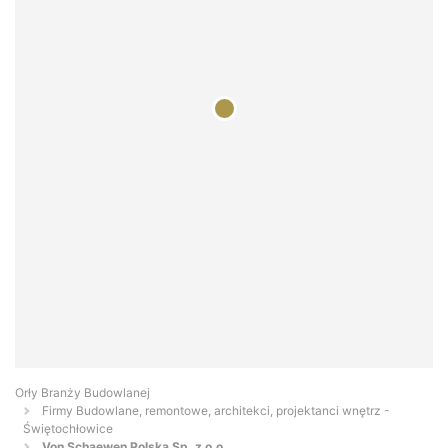
Orły Branży Budowlanej
Firmy Budowlane, remontowe, architekci, projektanci wnętrz -
Świętochłowice
Von Schaewen Polska Sp. z o.o.