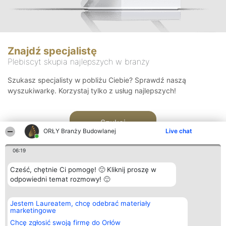
Znajdź specjalistę
Plebiscyt skupia najlepszych w branży
Szukasz specjalisty w pobliżu Ciebie? Sprawdź naszą
wyszukiwarkę. Korzystaj tylko z usług najlepszych!
Szukaj
ORŁY Branży Budowlanej
Live chat
06:19
Cześć, chętnie Ci pomogę! 🙂 Kliknij proszę w
odpowiedni temat rozmowy! 🙂
Organizator plebiscytu
Plebiscyt
Kontakt
Jestem Laureatem, chcę odebrać materiały
Bright Side Solutions sp. z o.
Laureaci
Kontakt
marketingowe
o. sp. k.
Lista
ul. Ruska 22
wszystkich
Chcę zgłosić swoją firmę do Orłów