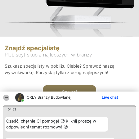
Znajdź specjalistę
Plebiscyt skupia najlepszych w branży
Szukasz specjalisty w pobliżu Ciebie? Sprawdź naszą
wyszukiwarkę. Korzystaj tylko z usług najlepszych!
Szukaj
ORŁY Branży Budowlanej
Live chat
04:53
Cześć, chętnie Ci pomogę! 🙂 Kliknij proszę w
odpowiedni temat rozmowy! 🙂
Organizator plebiscytu
Plebiscyt
Kontakt