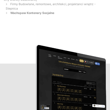
Firmy Budowlane, remontowe, architekci, projektanci wnętrz -
Stepnica
Wachspaw Kontenery Socjalne