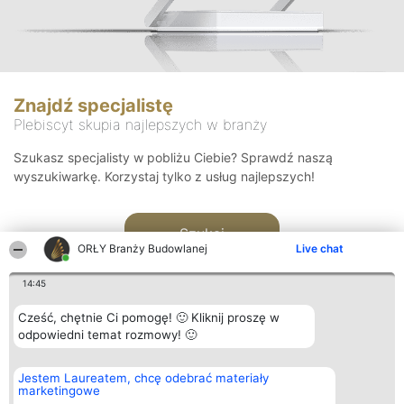
Znajdź specjalistę
Plebiscyt skupia najlepszych w branży
Szukasz specjalisty w pobliżu Ciebie? Sprawdź naszą
wyszukiwarkę. Korzystaj tylko z usług najlepszych!
Szukaj
ORŁY Branży Budowlanej
Live chat
14:45
Cześć, chętnie Ci pomogę! 🙂 Kliknij proszę w
odpowiedni temat rozmowy! 🙂
Organizator plebiscytu
Plebiscyt
Kontakt
Jestem Laureatem, chcę odebrać materiały
Bright Side Solutions sp. z o.
Laureaci
Kontakt
marketingowe
o. sp. k.
Lista