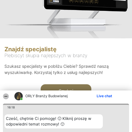
Znajdź specjalistę
Plebiscyt skupia najlepszych w branży
Szukasz specjalisty w pobliżu Ciebie? Sprawdź naszą
wyszukiwarkę. Korzystaj tylko z usług najlepszych!
Szukaj
ORŁY Branży Budowlanej
Live chat
16:18
Cześć, chętnie Ci pomogę! 🙂 Kliknij proszę w
odpowiedni temat rozmowy! 🙂