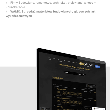
Firmy Budowlane, remontowe, architekci, projektanci wnętrz -
Zduńska Wola
WAMO. Sprzedaż materiałów budowlanych, gipsowych, art.
wykończeniowych