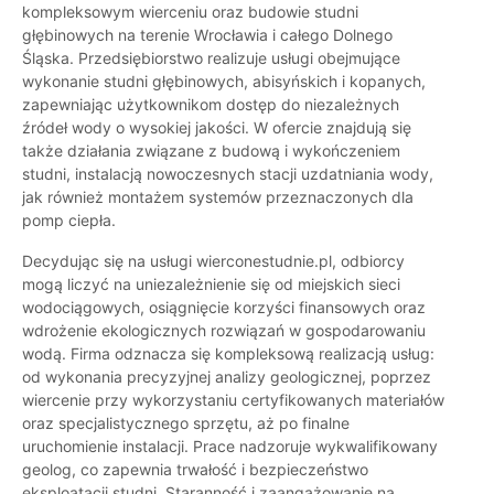
kompleksowym wierceniu oraz budowie studni
głębinowych na terenie Wrocławia i całego Dolnego
Śląska. Przedsiębiorstwo realizuje usługi obejmujące
wykonanie studni głębinowych, abisyńskich i kopanych,
zapewniając użytkownikom dostęp do niezależnych
źródeł wody o wysokiej jakości. W ofercie znajdują się
także działania związane z budową i wykończeniem
studni, instalacją nowoczesnych stacji uzdatniania wody,
jak również montażem systemów przeznaczonych dla
pomp ciepła.
Decydując się na usługi wierconestudnie.pl, odbiorcy
mogą liczyć na uniezależnienie się od miejskich sieci
wodociągowych, osiągnięcie korzyści finansowych oraz
wdrożenie ekologicznych rozwiązań w gospodarowaniu
wodą. Firma odznacza się kompleksową realizacją usług:
od wykonania precyzyjnej analizy geologicznej, poprzez
wiercenie przy wykorzystaniu certyfikowanych materiałów
oraz specjalistycznego sprzętu, aż po finalne
uruchomienie instalacji. Prace nadzoruje wykwalifikowany
geolog, co zapewnia trwałość i bezpieczeństwo
eksploatacji studni. Staranność i zaangażowanie na