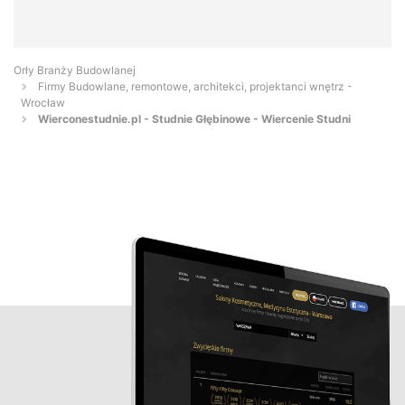
Orły Branży Budowlanej
Firmy Budowlane, remontowe, architekci, projektanci wnętrz -
Wrocław
Wierconestudnie.pl - Studnie Głębinowe - Wiercenie Studni