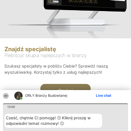
Znajdź specjalistę
Plebiscyt skupia najlepszych w branży
Szukasz specjalisty w pobliżu Ciebie? Sprawdź naszą
wyszukiwarkę. Korzystaj tylko z usług najlepszych!
Szukaj
ORŁY Branży Budowlanej
Live chat
13:00
Cześć, chętnie Ci pomogę! 🙂 Kliknij proszę w
odpowiedni temat rozmowy! 🙂