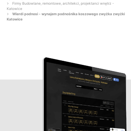
Firmy Budowlane, remontowe, architekci, projektanci wnętrz -
Katowice
Wierdi podnosi - wynajem podnośnika koszowego zwyżka zwyżki
Katowice