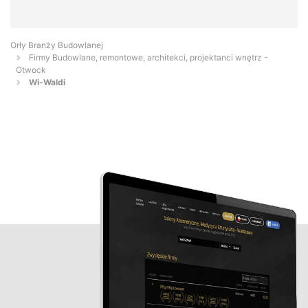
Orły Branży Budowlanej
Firmy Budowlane, remontowe, architekci, projektanci wnętrz -
Otwock
Wi-Waldi