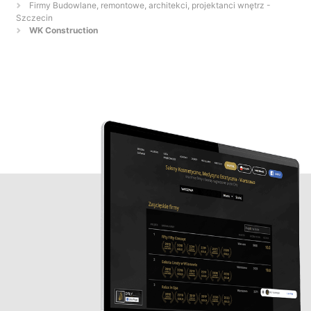
Firmy Budowlane, remontowe, architekci, projektanci wnętrz -
Szczecin
WK Construction