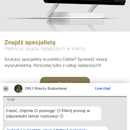
Znajdź specjalistę
Plebiscyt skupia najlepszych w branży
Szukasz specjalisty w pobliżu Ciebie? Sprawdź naszą
wyszukiwarkę. Korzystaj tylko z usług najlepszych!
Szukaj
ORŁY Branży Budowlanej
Live chat
17:57
Cześć, chętnie Ci pomogę! 🙂 Kliknij proszę w
odpowiedni temat rozmowy! 🙂
Organizator plebiscytu
Plebiscyt
Kontakt