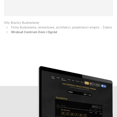
Orły Branży Budowlanej
Firmy Budowlane, remontowe, architekci, projektanci wnętrz - Żabno
Wrobud Centrum Dom i Ogród