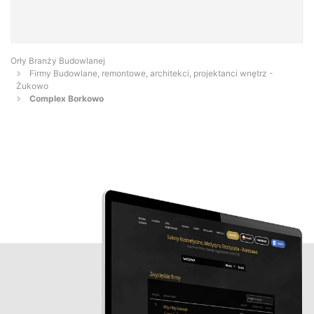
Orły Branży Budowlanej
Firmy Budowlane, remontowe, architekci, projektanci wnętrz -
Żukowo
Complex Borkowo