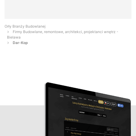
Orły Branży Budowlanej
Firmy Budowlane, remontowe, architekci, projektanci wnętrz -
Bielawa
Dar-Kop