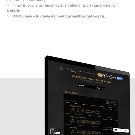
Firmy Budowlane, remontowe, architekci, projektanci wnętrz -
Izabelin
DMD domy - budowa domów z projektów gotowych...