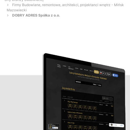
Firmy Budowlane, remontowe, architekci, projektanci wnętrz - Mińsk
Mazowiecki
DOBRY ADRES Spółka z o.o.