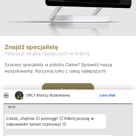
Znajdź specjalistę
Plebiscyt skupia najlepszych w branży
Szukasz specjalisty w pobliżu Ciebie? Sprawdź naszą
wyszukiwarkę. Korzystaj tylko z usług najlepszych!
Szukaj
ORŁY Branży Budowlanej
Live chat
18:19
Cześć, chętnie Ci pomogę! 🙂 Kliknij proszę w
odpowiedni temat rozmowy! 🙂
Organizator plebiscytu
Plebiscyt
Kontakt